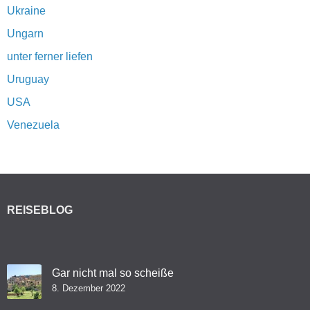
Ukraine
Ungarn
unter ferner liefen
Uruguay
USA
Venezuela
REISEBLOG
Gar nicht mal so scheiße
8. Dezember 2022