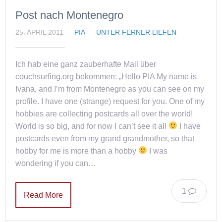
Post nach Montenegro
25. APRIL 2011
PIA
UNTER FERNER LIEFEN
Ich hab eine ganz zauberhafte Mail über
couchsurfing.org bekommen: „Hello PIA My name is
Ivana, and I’m from Montenegro as you can see on my
profile. I have one (strange) request for you. One of my
hobbies are collecting postcards all over the world!
World is so big, and for now I can’t see it all
I have
postcards even from my grand grandmother, so that
hobby for me is more than a hobby
I was
wondering if you can…
1
Read More