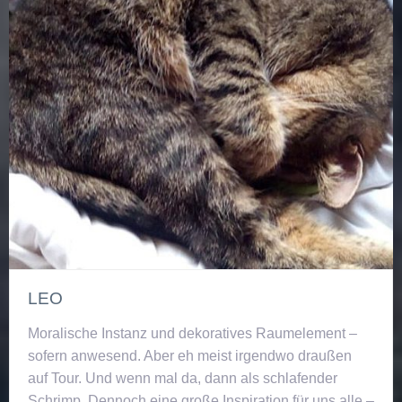
LEO
Moralische Instanz und dekoratives Raumelement –
sofern anwesend. Aber eh meist irgendwo draußen
auf Tour. Und wenn mal da, dann als schlafender
Schrimp. Dennoch eine große Inspiration für uns alle –