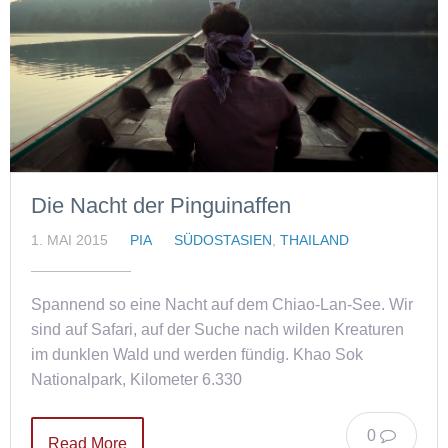
Die Nacht der Pinguinaffen
1. MAI 2015
PIA
SÜDOSTASIEN
,
THAILAND
Spannend so eine Nacht auf dem Chiao-Lan-See. Wir
sind auf Safari, auf der Suche nach wilden Kreaturen
im dunklen Wald und werden fündig. Khao Sok
Nationalpark, Kilometer 6.330
0
Read More