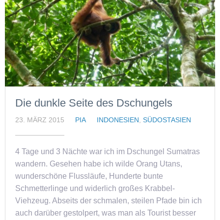
Die dunkle Seite des Dschungels
23. MÄRZ 2015
PIA
INDONESIEN
,
SÜDOSTASIEN
4 Tage und 3 Nächte war ich im Dschungel Sumatras
wandern. Gesehen habe ich wilde Orang Utans,
wunderschöne Flussläufe, Hunderte bunte
Schmetterlinge und widerlich großes Krabbel-
Viehzeug. Abseits der schmalen, steilen Pfade bin ich
auch darüber gestolpert, was man als Tourist besser