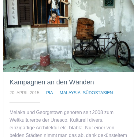
Kampagnen an den Wänden
20. APRIL 2015
PIA
MALAYSIA
,
SÜDOSTASIEN
Melaka und Georgetown gehören seit 2008 zum
Weltkulturerbe der Unesco. Kulturell divers,
einzigartige Architektur etc. blabla. Nur einer von
beiden Städten nimmt man das ab, dank gekünsteltem