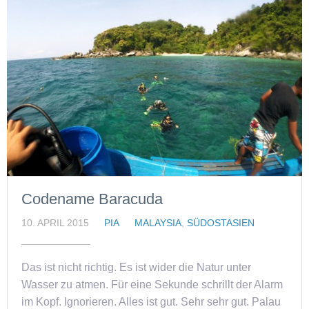
Codename Baracuda
10. APRIL 2015
PIA
MALAYSIA
,
SÜDOSTASIEN
Das ist nicht richtig. Es ist wider die Natur unter
Wasser zu atmen. Für eine Sekunde schrillt der Alarm
im Kopf. Ignorieren. Alles ist gut. Sehr sehr gut. Palau