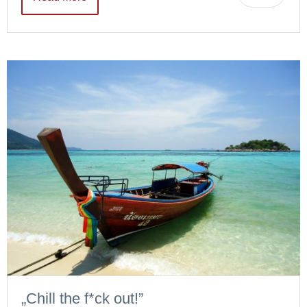
„Chill the f*ck out!”