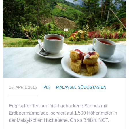
16. APRIL 2015
PIA
MALAYSIA
,
SÜDOSTASIEN
Englischer Tee und frischgebackene Scones mit
Erdbeermarmelade, serviert auf 1.500 Höhenmeter in
der Malayischen Hochebene. Oh so British. NOT.