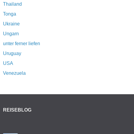
Thailand
Tonga
Ukraine
Ungarn
unter ferner liefen
Uruguay
USA
Venezuela
REISEBLOG