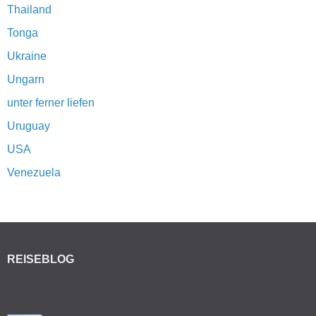
Thailand
Tonga
Ukraine
Ungarn
unter ferner liefen
Uruguay
USA
Venezuela
REISEBLOG