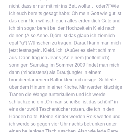
nicht, dass er nur mit mir ins Bett wollte… oder?!“Wie
ich euch bereits gesagt habe: Oh mein Gott wie gut ist
das denn! Ich wünsch euch alles erdenklich Gute und
ich bin sogar bereit bei der Hochzeit ein Kleid nach
deinen (Also Anne. Björn ist das glaub ich ziemlich
egal *g*) Wünschen zu tragen. Darauf kann man mich
jetzt festnageln. Kleid. Ich. (Außer es sieht schlimm
aus. Dann trag ich Jeans.)An einem (hoffentlich)
sonnigen Samstag im Sommer 2009 findet man mich
dann (mindestens) als Brautjungfer in einem
brombeerfarbenem Ballonkleid mit riesiger Schleife
über dem Hintern in einer Kirche. Mir werden kitschige
Tränen die Wange runterkullern und ich werde
schluchzend ein „Oh man scheiße, ist das schön!“ in
eins der zwölf Taschentücher rotzen, die ich in den
Händen halte. Kleine Kinder werden Reis werfen und
ich werde so gegen vier Uhr nachts betrunken unter
einen beliebigen Tisch rutschen. Also wie jede Party.