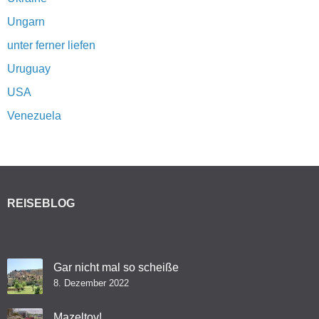
Ungarn
unter ferner liefen
Uruguay
USA
Venezuela
REISEBLOG
Gar nicht mal so scheiße
8. Dezember 2022
Mazeltov!