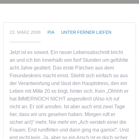
23. MÄRZ 2008
PIA
UNTER FERNER LIEFEN
Jetzt ist es soweit. Ein neuer Lebensabschnitt bricht
an und ich bin innerhalb von fünf Stunden um gefühlte
acht Jahre gealtert. Das erste Pärchen aus dem
Freundeskreis macht ernst. Stiehlt sich einfach so aus
der Verantwortung und lässt den Hauptstress, den ein
Leben mit Mitte 20 so birgt, hinter sich. Kein „Ohhhh er
hat IMMERNOCH NICHT angerufen!! (Also ich ruf
nicht an. Er soll anrufen. Ist aber auch erst zwei Tage
her, dass wir uns gesehen haben. Morgen ruft er
sicher an!)“ mehr. Nie mehr ein „Ach versteh einer die
Frauen. Erst rumflirten und dann ging ma garnix!“. Und
erst recht kein „Ja, aber so ein Arsch ist er doch sicher