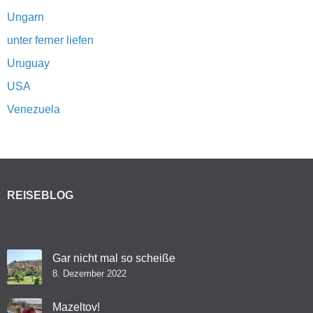
Ungarn
unter ferner liefen
Uruguay
USA
Venezuela
REISEBLOG
Gar nicht mal so scheiße
8. Dezember 2022
Mazeltov!