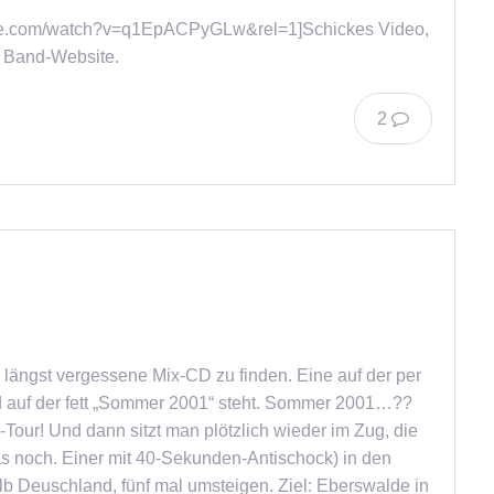
tube.com/watch?v=q1EpACPyGLw&rel=1]Schickes Video,
en Band-Website.
2
N
 längst vergessene Mix-CD zu finden. Eine auf der per
und auf der fett „Sommer 2001“ steht. Sommer 2001…??
ur! Und dann sitzt man plötzlich wieder im Zug, die
s noch. Einer mit 40-Sekunden-Antischock) in den
lb Deuschland, fünf mal umsteigen. Ziel: Eberswalde in