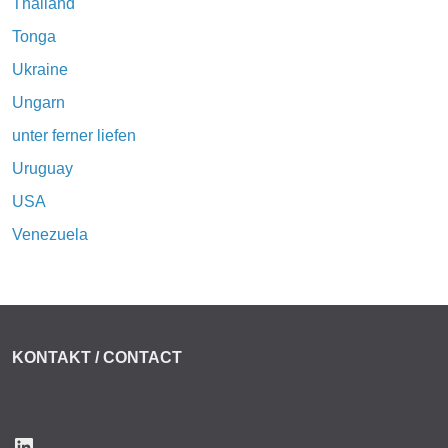
Thailand
Tonga
Ukraine
Ungarn
unter ferner liefen
Uruguay
USA
Venezuela
KONTAKT / CONTACT
LinkedIn