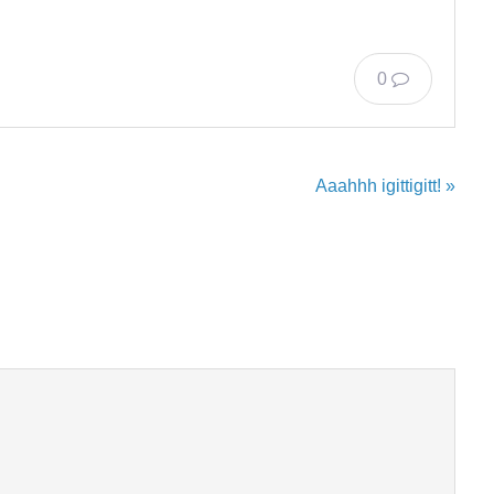
0
Aaahhh igittigitt! »