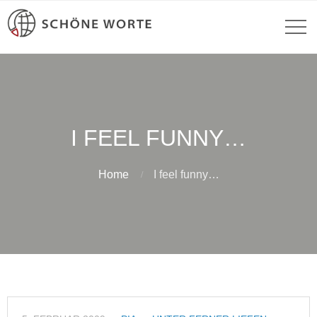
I FEEL FUNNY…
Home
I feel funny…