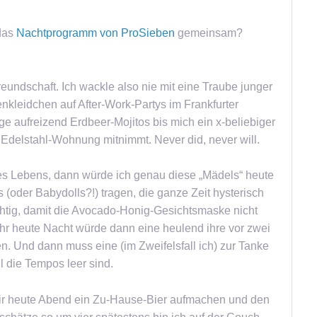
das
Nachtprogramm von ProSieben
gemeinsam?
freundschaft. Ich wackle also nie mit eine Traube junger
enkleidchen auf After-Work-Partys im Frankfurter
nge aufreizend Erdbeer-Mojitos bis mich ein x-beliebiger
Edelstahl-Wohnung mitnimmt. Never did, never will.
nes Lebens, dann würde ich genau diese „Mädels“ heute
(oder Babydolls?!) tragen, die ganze Zeit hysterisch
ichtig, damit die Avocado-Honig-Gesichtsmaske nicht
hr heute Nacht würde dann eine heulend ihre vor zwei
n. Und dann muss eine (im Zweifelsfall ich) zur Tanke
l die Tempos leer sind.
 mir heute Abend ein Zu-Hause-Bier aufmachen und den