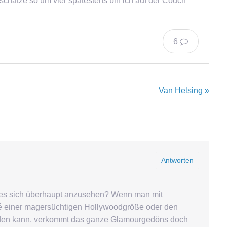
schätze so um vier spätestens bin ich auf der Couch
6
Van Helsing »
Antworten
 es sich überhaupt anzusehen? Wenn man mit
té einer magersüchtigen Hollywoodgröße oder den
eden kann, verkommt das ganze Glamourgedöns doch