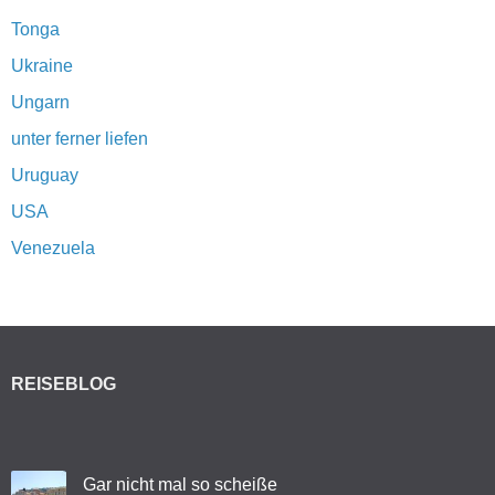
Tonga
Ukraine
Ungarn
unter ferner liefen
Uruguay
USA
Venezuela
REISEBLOG
Gar nicht mal so scheiße