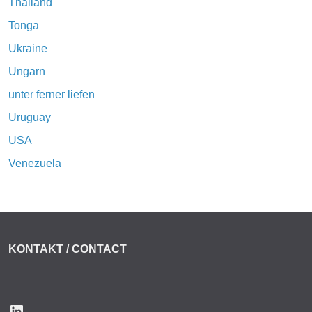
Thailand
Tonga
Ukraine
Ungarn
unter ferner liefen
Uruguay
USA
Venezuela
KONTAKT / CONTACT
LinkedIn