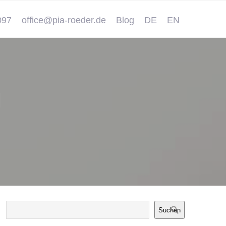
097
office@pia-roeder.de
Blog
DE
EN
M
Suchen