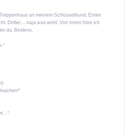
 Treppenhaus an meinem Schlüsselbund. Erster
ht. Dritter… naja was wohl. Von innen höre ich
der da. Bestens.
.“
r)
fmachen!“
rt…“