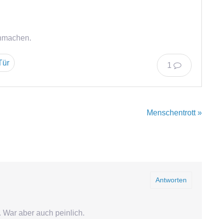
 anmachen.
Tür
1
Menschentrott »
Antworten
t. War aber auch peinlich.