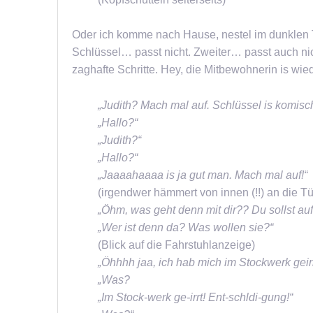
Oder ich komme nach Hause, nestel im dunklen
Schlüssel… passt nicht. Zweiter… passt auch nic
zaghafte Schritte. Hey, die Mitbewohnerin is wie
„Judith? Mach mal auf. Schlüssel is komisch
„Hallo?“
„Judith?“
„Hallo?“
„Jaaaahaaaa is ja gut man. Mach mal auf!“
(irgendwer hämmert von innen (!!) an die Tü
„Öhm, was geht denn mit dir?? Du sollst au
„Wer ist denn da? Was wollen sie?“
(Blick auf die Fahrstuhlanzeige)
„Öhhhh jaa, ich hab mich im Stockwerk geir
„Was?
„Im Stock-werk ge-irrt! Ent-schldi-gung!“