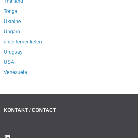
Thailand
Tonga
Ukraine
Ungarn
unter ferner liefen
Uruguay
USA
Venezuela
KONTAKT / CONTACT
LinkedIn