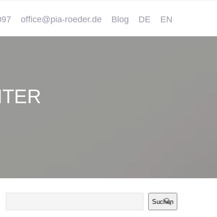
097
office@pia-roeder.de
Blog
DE
EN
ITER
Suchen