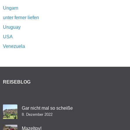
Ungarn
unter ferner liefen
Uruguay
USA
Venezuela
REISEBLOG
Gar nicht mal so scheiße
8. Dezember 2022
Mazeltov!