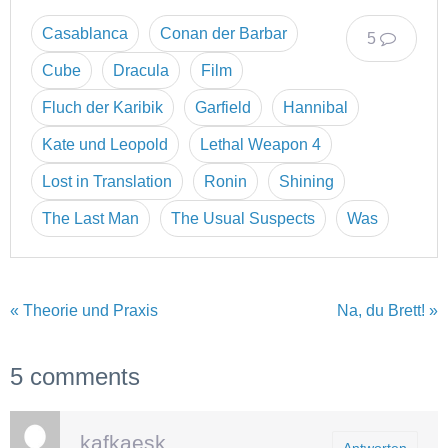
Casablanca
Conan der Barbar
5
Cube
Dracula
Film
Fluch der Karibik
Garfield
Hannibal
Kate und Leopold
Lethal Weapon 4
Lost in Translation
Ronin
Shining
The Last Man
The Usual Suspects
Was
« Theorie und Praxis
Na, du Brett! »
5 comments
kafkaesk