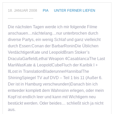
18. JANUAR 2008
PIA
UNTER FERNER LIEFEN
Die nächsten Tagen werde ich mir folgende Filme
anschauen…nächtelang…nur unterbrochen durch
diverse Partys, ein wenig Schlaf und ganz vielleicht
durch Essen:Conan der BarbarRoninDie Üblichen
VerdächtigenKate und LeopoldBram Stoker’s
DraculaGarfieldLethal Weapon 4CasablancaThe Last
ManWasKate & LeopoldCubeFluch der Karibik I +
IILost in TranslationBladerunnerHannibalThe
ShiningSpiegel TV auf DVD – Teil 1 bis 11 (Außer 6.
Der ist in Hamburg verschwunden)Danach bin ich
entweder komplett dem Wahnsinn erlegen, oder mein
Kopf ist endlich leer und kann mit Wichtigem neu
bestückt werden. Oder beides… schließt sich ja nicht
aus.