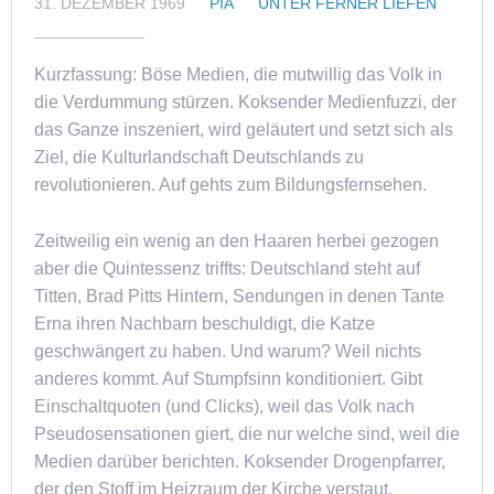
31. DEZEMBER 1969
PIA
UNTER FERNER LIEFEN
Kurzfassung: Böse Medien, die mutwillig das Volk in
die Verdummung stürzen. Koksender Medienfuzzi, der
das Ganze inszeniert, wird geläutert und setzt sich als
Ziel, die Kulturlandschaft Deutschlands zu
revolutionieren. Auf gehts zum Bildungsfernsehen.
Zeitweilig ein wenig an den Haaren herbei gezogen
aber die Quintessenz triffts: Deutschland steht auf
Titten, Brad Pitts Hintern, Sendungen in denen Tante
Erna ihren Nachbarn beschuldigt, die Katze
geschwängert zu haben. Und warum? Weil nichts
anderes kommt. Auf Stumpfsinn konditioniert. Gibt
Einschaltquoten (und Clicks), weil das Volk nach
Pseudosensationen giert, die nur welche sind, weil die
Medien darüber berichten. Koksender Drogenpfarrer,
der den Stoff im Heizraum der Kirche verstaut.