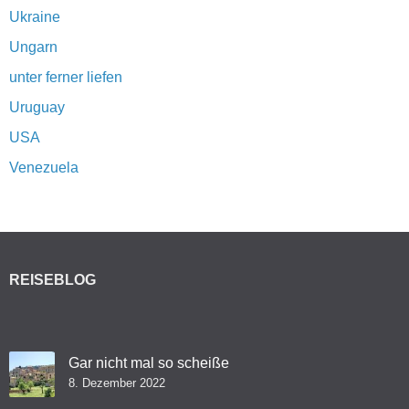
Ukraine
Ungarn
unter ferner liefen
Uruguay
USA
Venezuela
REISEBLOG
Gar nicht mal so scheiße
8. Dezember 2022