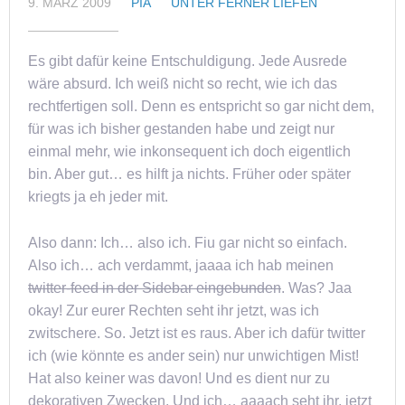
9. MÄRZ 2009
PIA
UNTER FERNER LIEFEN
Es gibt dafür keine Entschuldigung. Jede Ausrede
wäre absurd. Ich weiß nicht so recht, wie ich das
rechtfertigen soll. Denn es entspricht so gar nicht dem,
für was ich bisher gestanden habe und zeigt nur
einmal mehr, wie inkonsequent ich doch eigentlich
bin. Aber gut… es hilft ja nichts. Früher oder später
kriegts ja eh jeder mit.
Also dann: Ich… also ich. Fiu gar nicht so einfach.
Also ich… ach verdammt, jaaaa ich hab meinen
twitter-feed in der Sidebar eingebunden
. Was? Jaa
okay! Zur eurer Rechten seht ihr jetzt, was ich
zwitschere. So. Jetzt ist es raus. Aber ich dafür twitter
ich (wie könnte es ander sein) nur unwichtigen Mist!
Hat also keiner was davon! Und es dient nur zu
dekorativen Zwecken. Und ich… aaaach seht ihr, jetzt