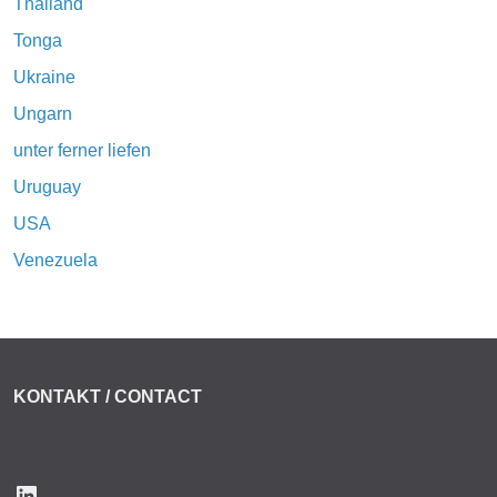
Thailand
Tonga
Ukraine
Ungarn
unter ferner liefen
Uruguay
USA
Venezuela
KONTAKT / CONTACT
LinkedIn