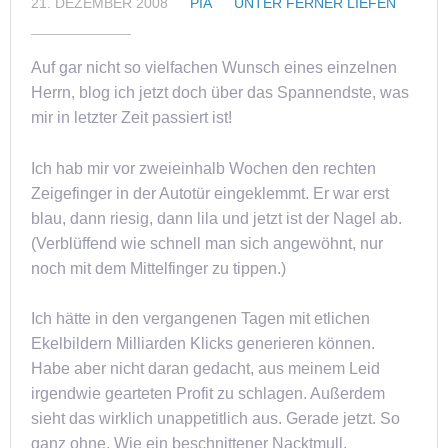
21. DEZEMBER 2008
PIA
UNTER FERNER LIEFEN
Auf gar nicht so vielfachen Wunsch eines einzelnen
Herrn, blog ich jetzt doch über das Spannendste, was
mir in letzter Zeit passiert ist!
Ich hab mir vor zweieinhalb Wochen den rechten
Zeigefinger in der Autotür eingeklemmt. Er war erst
blau, dann riesig, dann lila und jetzt ist der Nagel ab.
(Verblüffend wie schnell man sich angewöhnt, nur
noch mit dem Mittelfinger zu tippen.)
Ich hätte in den vergangenen Tagen mit etlichen
Ekelbildern Milliarden Klicks generieren können.
Habe aber nicht daran gedacht, aus meinem Leid
irgendwie gearteten Profit zu schlagen. Außerdem
sieht das wirklich unappetitlich aus. Gerade jetzt. So
ganz ohne. Wie ein beschnittener Nacktmull.