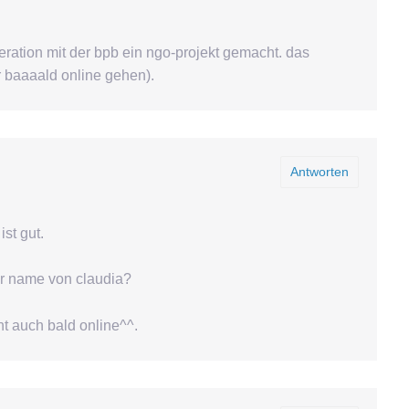
eration mit der bpb ein ngo-projekt gemacht. das
er baaaald online gehen).
Antworten
ist gut.
er name von claudia?
t auch bald online^^.