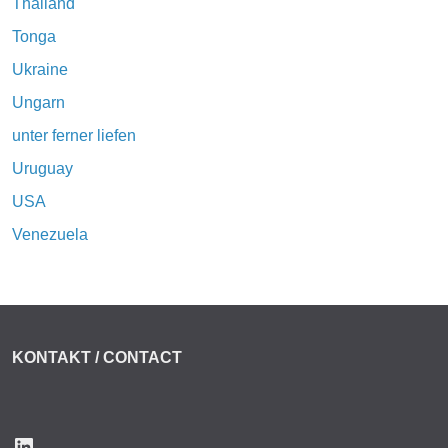
Thailand
Tonga
Ukraine
Ungarn
unter ferner liefen
Uruguay
USA
Venezuela
KONTAKT / CONTACT
LinkedIn