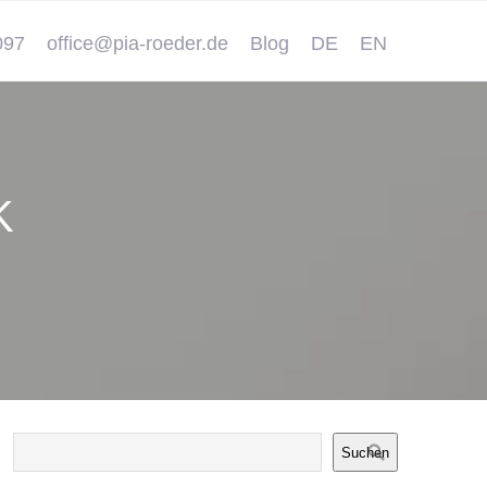
097
office@pia-roeder.de
Blog
DE
EN
K
Suchen