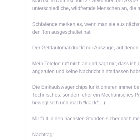
Man ist im Durchschnitt 27 Sekunden bei Skype 
unterschiedliche, wildfremde Menschen an, die 
Schlafende merken es, wenn man sie aus nächst
den Ton ausgeschaltet hat.
Der Geldautomat druckt nur Auszüge, auf denen
Mein Telefon ruft mich an und sagt mir, dass ic
angerufen und keine Nachricht hinterlassen hab
Die Einkaufswagenchips funktionieren immer bei R
Technisches, sondern eher ein Mechanisches Prob
bewegt sich und mach *klack*…)
Mir fällt in den nächsten Stunden sicher noch m
Nachtrag: