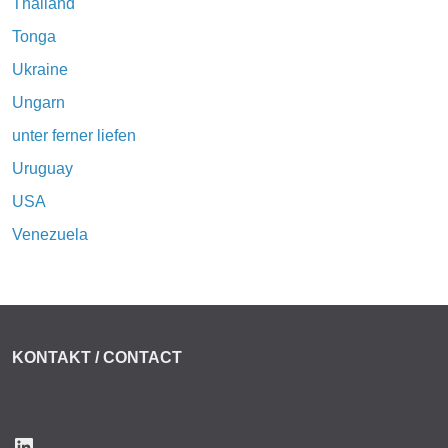
Thailand
Tonga
Ukraine
Ungarn
unter ferner liefen
Uruguay
USA
Venezuela
KONTAKT / CONTACT
LinkedIn