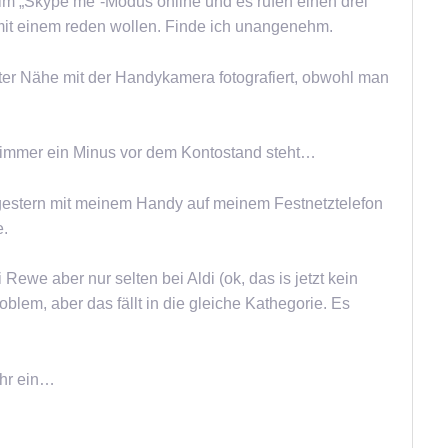
im „Skype me“-Modus online und es rufen einen drei
mit einem reden wollen. Finde ich unangenehm.
er Nähe mit der Handykamera fotografiert, obwohl man
 immer ein Minus vor dem Kontostand steht…
h gestern mit meinem Handy auf meinem Festnetztelefon
e.
ewe aber nur selten bei Aldi (ok, das is jetzt kein
lem, aber das fällt in die gleiche Kathegorie. Es
ehr ein…