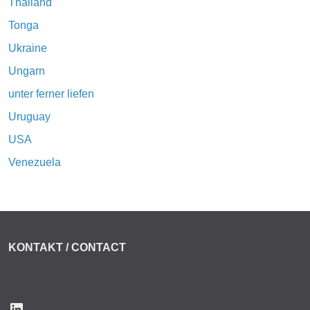
Thailand
Tonga
Ukraine
Ungarn
unter ferner liefen
Uruguay
USA
Venezuela
KONTAKT / CONTACT
LinkedIn