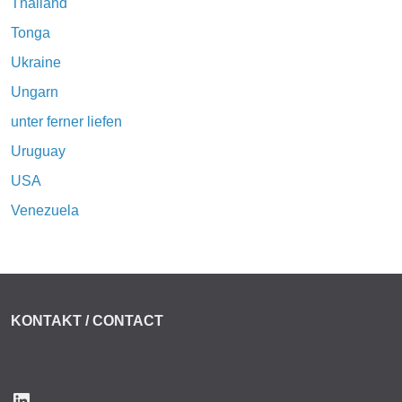
Thailand
Tonga
Ukraine
Ungarn
unter ferner liefen
Uruguay
USA
Venezuela
KONTAKT / CONTACT
LinkedIn