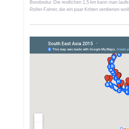
Borobodur. Die restlichen 1,5 km kann man laufen
Roller-Fahrer, die ein paar Kröten verdienen wol