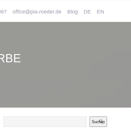
097
office@pia-roeder.de
Blog
DE
EN
RBE
Suchen