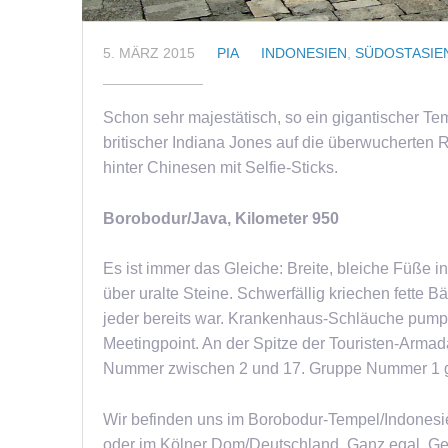
5. MÄRZ 2015
PIA
INDONESIEN
,
SÜDOSTASIE
Schon sehr majestätisch, so ein gigantischer Te
britischer Indiana Jones auf die überwucherten R
hinter Chinesen mit Selfie-Sticks.
Borobodur/Java, Kilometer 950
Es ist immer das Gleiche: Breite, bleiche Füße 
über uralte Steine. Schwerfällig kriechen fette
jeder bereits war. Krankenhaus-Schläuche pumpe
Meetingpoint. An der Spitze der Touristen-Arma
Nummer zwischen 2 und 17. Gruppe Nummer 1 gi
Wir befinden uns im Borobodur-Tempel/Indonesi
oder im Kölner Dom/Deutschland. Ganz egal. Ge