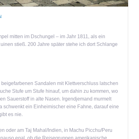
N
mpel mitten im Dschungel – im Jahr 1811, als ein
uinen stieß. 200 Jahre später stehe ich dort Schlange
in beigefarbenen Sandalen mit Klettverschluss latschen
 Bäuche Stufe um Stufe hinauf, um dahin zu kommen, wo
n Sauerstoff in alte Nasen. Irgendjemand murmelt
da schwenkt ein Einheimischer eine Fahne, darauf eine
bt es nie.
en oder am Taj Mahal/Indien, in Machu Picchu/Peru
nauso egal, ob die Reisegruppen amerikanische