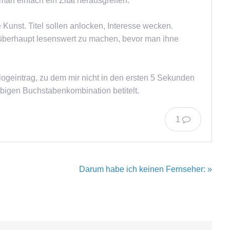
n man einfach ein Zitat herausgreifen.
 Kunst. Titel sollen anlocken, Interesse wecken.
xt überhaupt lesenswert zu machen, bevor man ihne
logeintrag, zu dem mir nicht in den ersten 5 Sekunden
iebigen Buchstabenkombination betitelt.
1
Darum habe ich keinen Fernseher: »