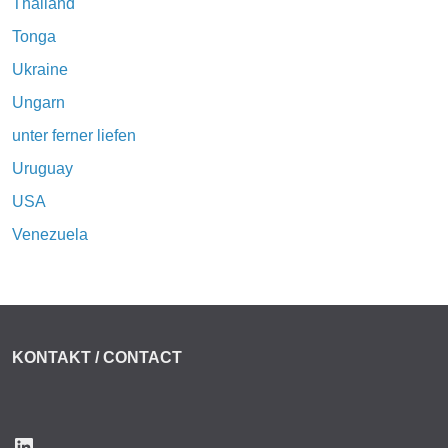
Thailand
Tonga
Ukraine
Ungarn
unter ferner liefen
Uruguay
USA
Venezuela
KONTAKT / CONTACT
LinkedIn