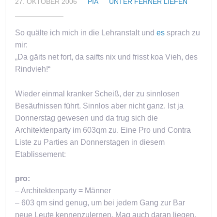
27. OKTOBER 2006
PIA
UNTER FERNER LIEFEN
So quälte ich mich in die Lehranstalt und
es
sprach zu
mir:
„Da gäits net fort, da saifts nix und frisst koa Vieh, des
Rindvieh!“
Wieder einmal kranker Scheiß, der zu sinnlosen
Besäufnissen führt. Sinnlos aber nicht ganz. Ist ja
Donnerstag gewesen und da trug sich die
Architektenparty im 603qm zu. Eine Pro und Contra
Liste zu Parties an Donnerstagen in diesem
Etablissement:
pro:
– Architektenparty = Männer
– 603 qm sind genug, um bei jedem Gang zur Bar
neue Leute kennenzulernen. Mag auch daran liegen,