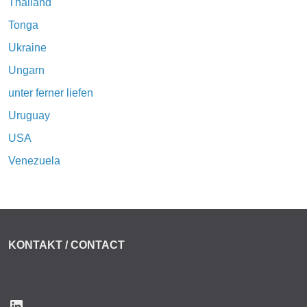
Thailand
Tonga
Ukraine
Ungarn
unter ferner liefen
Uruguay
USA
Venezuela
KONTAKT / CONTACT
LinkedIn