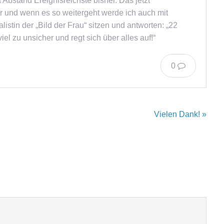
t Abstand Ereignisreichste bisher. Das jetzt
r und wenn es so weitergeht werde ich auch mit
istin der „Bild der Frau“ sitzen und antworten: „22
el zu unsicher und regt sich über alles auf!“
0
Vielen Dank! »