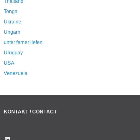
Thailand
Tonga
Ukraine
Ungarn
unter ferner liefen
Uruguay
USA
Venezuela
KONTAKT / CONTACT
LinkedIn