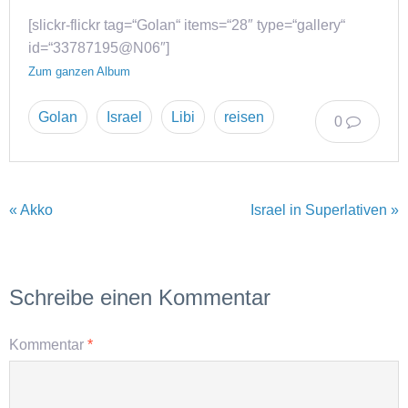
[slickr-flickr tag=“Golan“ items=“28″ type=“gallery“
id=“33787195@N06″]
Zum ganzen Album
Golan
Israel
Libi
reisen
0
« Akko
Israel in Superlativen »
Schreibe einen Kommentar
Kommentar
*