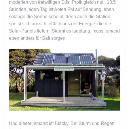
moderiert von freiwilligen DJs, Profit gleich null. 13,5
Stunden jeden Tag ist Aotea FM auf Sendung, eben
solange die Sonne scheint, denn auch die Station
speist sich ausschließlich aus der Energie, die die
Solar-Panels liefern. Stürmt es tagelang, muss jemand
eben anders für Saft sorgen.
Und dieser jemand ist Blacky. Bei Sturm und Regen