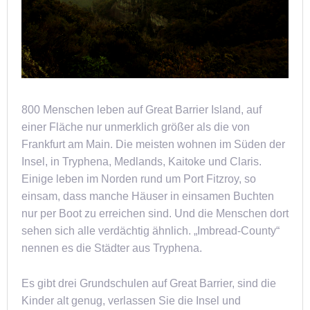
800 Menschen leben auf Great Barrier Island, auf
einer Fläche nur unmerklich größer als die von
Frankfurt am Main. Die meisten wohnen im Süden der
Insel, in Tryphena, Medlands, Kaitoke und Claris.
Einige leben im Norden rund um Port Fitzroy, so
einsam, dass manche Häuser in einsamen Buchten
nur per Boot zu erreichen sind. Und die Menschen dort
sehen sich alle verdächtig ähnlich. „Imbread-County“
nennen es die Städter aus Tryphena.
Es gibt drei Grundschulen auf Great Barrier, sind die
Kinder alt genug, verlassen Sie die Insel und