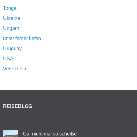
Tonga
Ukraine
Ungarn
unter ferner liefen
Uruguay
USA
Venezuela
REISEBLOG
Gar nicht mal so scheiße