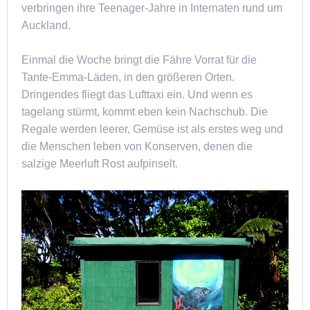
verbringen ihre Teenager-Jahre in Internaten rund um
Auckland.
Einmal die Woche bringt die Fähre Vorrat für die
Tante-Emma-Läden, in den größeren Orten.
Dringendes fliegt das Lufttaxi ein. Und wenn es
tagelang stürmt, kommt eben kein Nachschub. Die
Regale werden leerer, Gemüse ist als erstes weg und
die Menschen leben von Konserven, denen die
salzige Meerluft Rost aufpinselt.