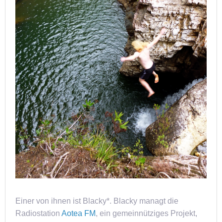
Einer von ihnen ist Blacky*. Blacky managt die
Radiostation
Aotea FM
, ein gemeinnütziges Projekt,