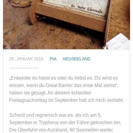
25. JANUAR 2015
PIA
NEUSEELAND
„Entweder du hasst es oder du liebst es. Du wirst es
wissen, wenn du Great Barrier das erste Mal siehst“,
haben sie gesagt. An diesem schwülen
Freitagnachmittag im September hab ich mich verliebt.
Schwül und regnerisch war es, als ich am 5.
September in Tryphena von der Fähre gekrochen bin.
Die Überfahrt von Auckland, 90 Seemeilen weiter