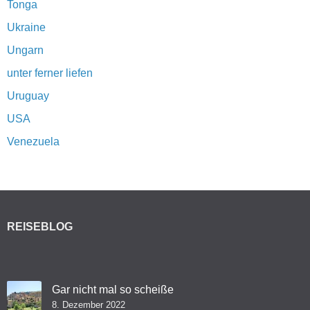
Tonga
Ukraine
Ungarn
unter ferner liefen
Uruguay
USA
Venezuela
REISEBLOG
Gar nicht mal so scheiße
8. Dezember 2022