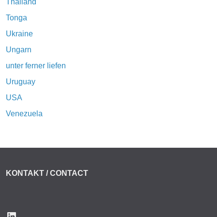
Thailand
Tonga
Ukraine
Ungarn
unter ferner liefen
Uruguay
USA
Venezuela
KONTAKT / CONTACT
LinkedIn