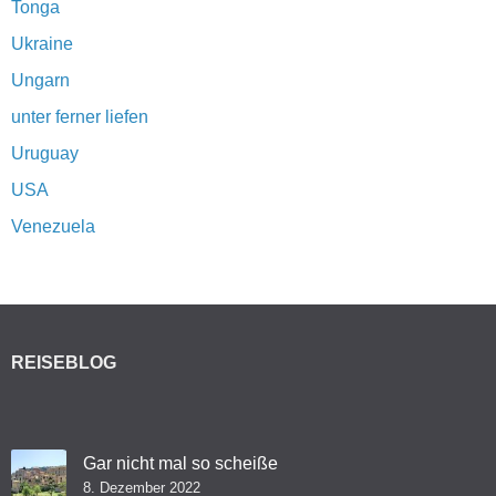
Tonga
Ukraine
Ungarn
unter ferner liefen
Uruguay
USA
Venezuela
REISEBLOG
Gar nicht mal so scheiße
8. Dezember 2022