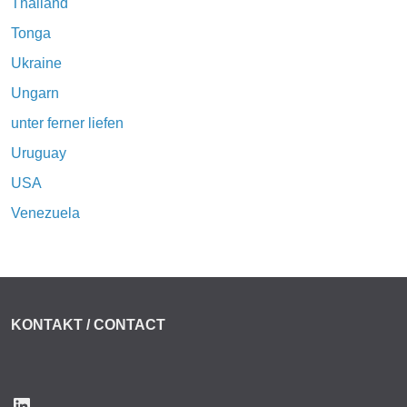
Thailand
Tonga
Ukraine
Ungarn
unter ferner liefen
Uruguay
USA
Venezuela
KONTAKT / CONTACT
LinkedIn