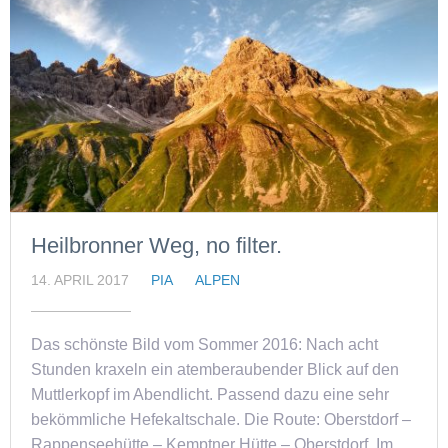
Heilbronner Weg, no filter.
14. APRIL 2017
PIA
ALPEN
Das schönste Bild vom Sommer 2016: Nach acht
Stunden kraxeln ein atemberaubender Blick auf den
Muttlerkopf im Abendlicht. Passend dazu eine sehr
bekömmliche Hefekaltschale. Die Route: Oberstdorf –
Rappenseehütte – Kemptner Hütte – Oberstdorf. Im