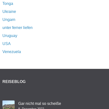
Tonga
Ukraine
Ungarn
unter ferner liefen
Uruguay
USA
Venezuela
REISEBLOG
Gar nicht mal so scheiße
8. Dezember 2022