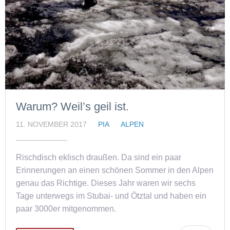
Warum? Weil’s geil ist.
11. NOVEMBER 2017
PIA
ALPEN
Rischdisch eklisch draußen. Da sind ein paar
Erinnerungen an einen schönen Sommer in den Alpen
genau das Richtige. Dieses Jahr waren wir sechs
Tage unterwegs im Stubai- und Ötztal und haben ein
paar 3000er mitgenommen.