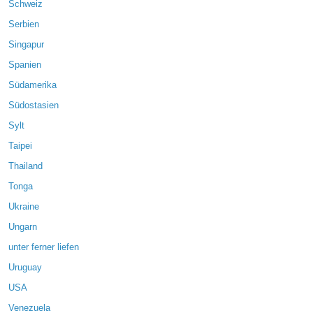
Schweiz
Serbien
Singapur
Spanien
Südamerika
Südostasien
Sylt
Taipei
Thailand
Tonga
Ukraine
Ungarn
unter ferner liefen
Uruguay
USA
Venezuela